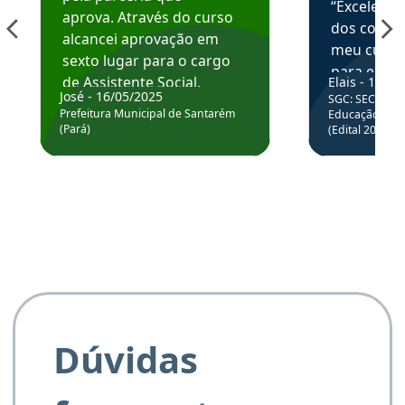
“Excelente
aprova. Através do curso
dos conte
alcancei aprovação em
meu curso,
sexto lugar para o cargo
para enten
de Assistente Social.
Elais - 15/07
colocar em
José - 16/05/2025
SGC: SEC BA - 
Hoje estou atuando na
através da
Prefeitura Municipal de Santarém
Educação Básic
Prefeitura de Santarém.
(Pará)
(Edital 2025_0
de questõe
Obrigado ao professores
e ao APROVA!”
Dúvidas