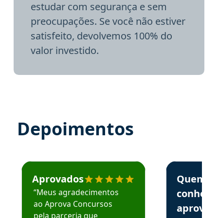
estudar com segurança e sem
preocupações. Se você não estiver
satisfeito, devolvemos 100% do
valor investido.
Depoimentos
Estudante José recomenda o Aprova Concursos em depoime
Estudante Elai
Aprovados
Quem
“Meus agradecimentos
conhece
ao Aprova Concursos
aprova
pela parceria que