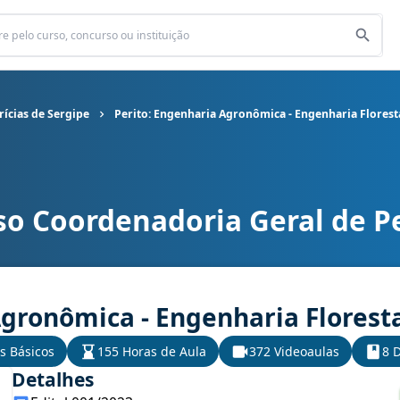
ícias de Sergipe
Perito: Engenharia Agronômica - Engenharia Florest
o Coordenadoria Geral de Pe
a Geral de Perícias de Sergipe cargo Perito: Engenharia Agronômi
Agronômica - Engenharia Florest
s Básicos
155 Horas de Aula
372 Videoaulas
8 D
Detalhes