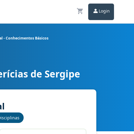
Login
al - Conhecimentos Básicos
rícias de Sergipe
ca - Engenharia Florestal - Conhecimentos Básicos
al
isciplinas