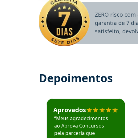
ZERO risco com 
garantia de 7 d
satisfeito, devo
Depoimentos
Estudante José recomenda o Aprova Concu
Aprovados
“Meus agradecimentos
ao Aprova Concursos
pela parceria que