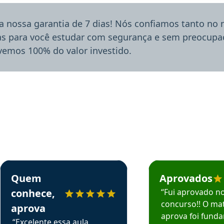
a nossa garantia de 7 dias! Nós confiamos tanto no
ias para você estudar com segurança e sem preocupaç
lvemos 100% do valor investido.
rsos em depoimento
Estudante Sergio recomenda o Aprova Concursos em depoimento
Estudante Mário reco
Quem
Aprovados
conhece,
“Fui aprovado n
concurso!! O mat
aprova
aprova foi fund
“Excelente essa aula,