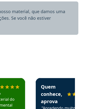
 nosso material, que damos uma
ões. Se você não estiver
menda o Aprova Concursos em depoimento
Estudante Alessandra recomenda o Aprova 
Quem
o
conhece,
erial do
aprova
amental
“Apredendo muito no