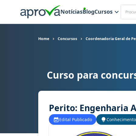
Buscar
Notícias
Blog
Cursos
Home
Concursos
Coordenadoria Geral de Per
Curso para concurs
Curso para concurso COGERP (SE) - Coordenadori
Perito: Engenharia 
Edital Publicado
Conhecimento