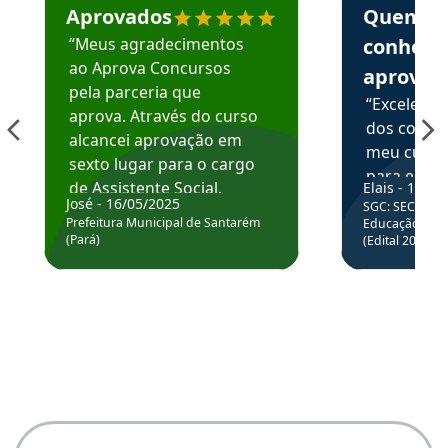
Aprovados
Quem
“Meus agradecimentos
conhece
ao Aprova Concursos
aprova
pela parceria que
“Excelente
aprova. Através do curso
dos conte
alcancei aprovação em
meu curso,
sexto lugar para o cargo
para enten
de Assistente Social.
Elais - 15/07
colocar em
José - 16/05/2025
SGC: SEC BA - 
Hoje estou atuando na
através da
Prefeitura Municipal de Santarém
Educação Básic
Prefeitura de Santarém.
(Pará)
(Edital 2025_0
de questõe
Obrigado ao professores
e ao APROVA!”