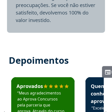
preocupações. Se você não estiver
satisfeito, devolvemos 100% do
valor investido.
Depoimentos
Estudante José recomenda o Aprova Concursos em depoime
Estudante Elai
Aprovados
Quem
“Meus agradecimentos
conhece
ao Aprova Concursos
aprova
pela parceria que
“Excelente
aprova. Através do curso