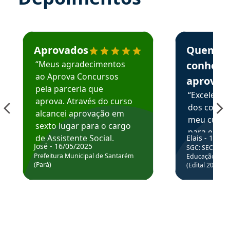
Estudante José recomenda o Aprova Concursos em depoime
Estudante Elai
Aprovados
Quem
“Meus agradecimentos
conhece
ao Aprova Concursos
aprova
pela parceria que
“Excelente
aprova. Através do curso
dos conte
alcancei aprovação em
meu curso,
sexto lugar para o cargo
para enten
de Assistente Social.
Elais - 15/07
colocar em
José - 16/05/2025
SGC: SEC BA - 
Hoje estou atuando na
através da
Prefeitura Municipal de Santarém
Educação Básic
Prefeitura de Santarém.
(Pará)
(Edital 2025_0
de questõe
Obrigado ao professores
e ao APROVA!”