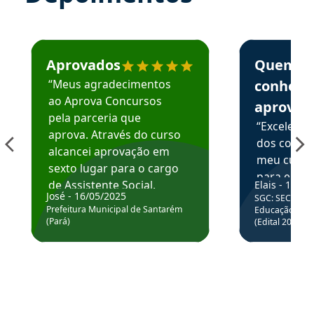
Estudante José recomenda o Aprova Concursos em depoime
Estudante Elai
Aprovados
Quem
“Meus agradecimentos
conhece
ao Aprova Concursos
aprova
pela parceria que
“Excelente
aprova. Através do curso
dos conte
alcancei aprovação em
meu curso,
sexto lugar para o cargo
para enten
de Assistente Social.
Elais - 15/07
colocar em
José - 16/05/2025
SGC: SEC BA - 
Hoje estou atuando na
através da
Prefeitura Municipal de Santarém
Educação Básic
Prefeitura de Santarém.
(Pará)
(Edital 2025_0
de questõe
Obrigado ao professores
e ao APROVA!”