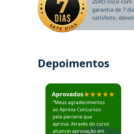
ZERO risco com 
garantia de 7 d
satisfeito, devo
Depoimentos
Estudante José recomenda o Aprova Concu
Aprovados
“Meus agradecimentos
ao Aprova Concursos
pela parceria que
aprova. Através do curso
alcancei aprovação em