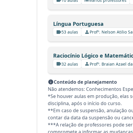
10 aulas
Vários professores
Língua Portuguesa
53 aulas
Profº. Nelson Atilio Sa
Raciocínio Lógico e Matemáti
32 aulas
Profº. Braian Azael da
Conteúdo de planejamento
Não atendemos: Conhecimentos Espec
*Se houver aulas em produção, elas se
disciplina, após o início do curso.
**Em caso de suspensão, anulação ou
contar da data da suspensão ou canc
***A relação de professores pode ser
compromete a informar as mudanças 