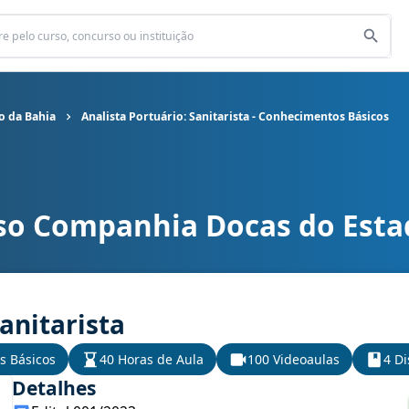
o da Bahia
Analista Portuário: Sanitarista - Conhecimentos Básicos
so Companhia Docas do Esta
do Estado da Bahia cargo Analista Portuário: Sanitarista - Conhe
Sanitarista
s Básicos
40 Horas de Aula
100 Videoaulas
4 Di
Detalhes