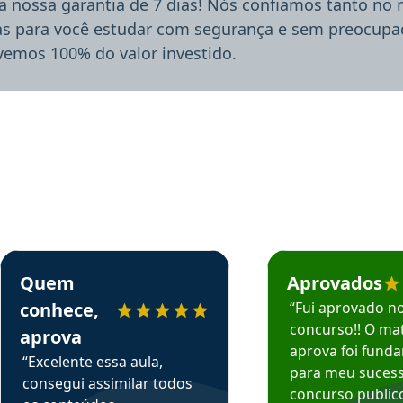
a nossa garantia de 7 dias! Nós confiamos tanto no
ias para você estudar com segurança e sem preocupaç
lvemos 100% do valor investido.
rsos em depoimento
Estudante Sergio recomenda o Aprova Concursos em depoimento
Estudante Mário reco
Quem
Aprovados
conhece,
“Fui aprovado n
concurso!! O mat
aprova
aprova foi fund
“Excelente essa aula,
para meu suces
consegui assimilar todos
concurso publico