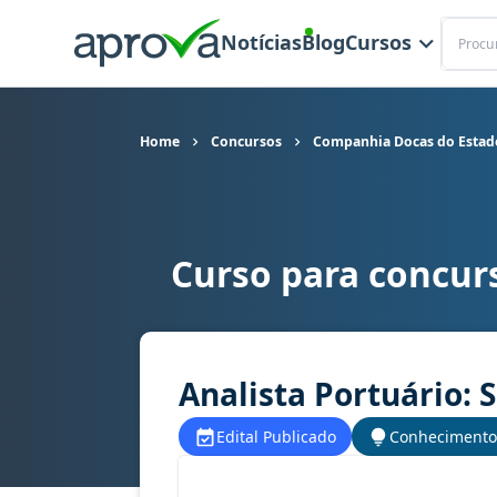
Buscar
Notícias
Blog
Cursos
Home
Concursos
Companhia Docas do Estad
Curso para concur
Curso para concurso CODEBA - Companhia Docas 
Analista Portuário: 
Edital Publicado
Conhecimento