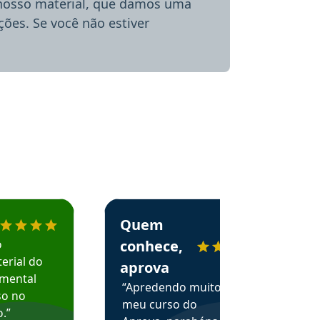
 nosso material, que damos uma
ões. Se você não estiver
menda o Aprova Concursos em depoimento
Estudante Alessandra recomenda o Aprova 
Quem
o
conhece,
erial do
aprova
amental
“Apredendo muito no
so no
meu curso do
.”