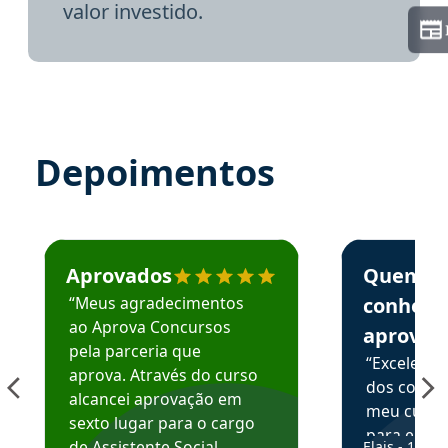
valor investido.
Depoimentos
Estudante José recomenda o Aprova Concursos em depoime
Estudante Elai
Aprovados
Quem
“Meus agradecimentos
conhece
ao Aprova Concursos
aprova
pela parceria que
“Excelente
aprova. Através do curso
dos conte
alcancei aprovação em
meu curso,
sexto lugar para o cargo
para enten
de Assistente Social.
Elais - 15/07