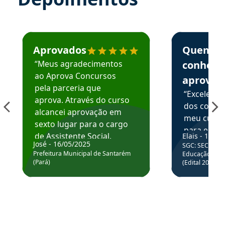
Estudante José recomenda o Aprova Concursos em depoime
Estudante Elai
Aprovados
Quem
“Meus agradecimentos
conhece
ao Aprova Concursos
aprova
pela parceria que
“Excelente
aprova. Através do curso
dos conte
alcancei aprovação em
meu curso,
sexto lugar para o cargo
para enten
de Assistente Social.
Elais - 15/07
colocar em
José - 16/05/2025
SGC: SEC BA - 
Hoje estou atuando na
através da
Prefeitura Municipal de Santarém
Educação Básic
Prefeitura de Santarém.
(Pará)
(Edital 2025_0
de questõe
Obrigado ao professores
e ao APROVA!”