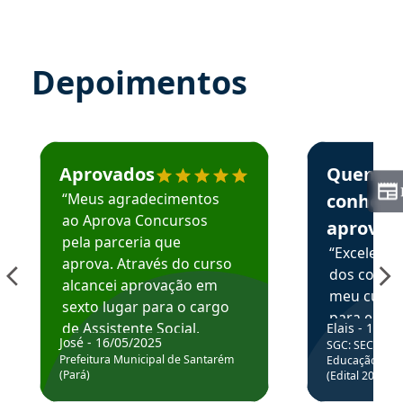
Depoimentos
Estudante José recomenda o Aprova Concursos em depoime
Estudante Elai
Aprovados
Quem
“Meus agradecimentos
conhece
ao Aprova Concursos
aprova
pela parceria que
“Excelente
aprova. Através do curso
dos conte
alcancei aprovação em
meu curso,
sexto lugar para o cargo
para enten
de Assistente Social.
Elais - 15/07
colocar em
José - 16/05/2025
SGC: SEC BA - 
Hoje estou atuando na
através da
Prefeitura Municipal de Santarém
Educação Básic
Prefeitura de Santarém.
(Pará)
(Edital 2025_0
de questõe
Obrigado ao professores