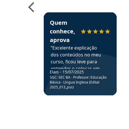
e ao APROVA!”
Estudante Elais recomenda o Aprova Concu
Quem
conhece,
aprova
“Excelente explicação
dos conteúdos no meu
curso, ficou leve para
entender e colocar em
Elais - 15/07/2025
prática através da
SGC: SEC BA - Professor: Educação
resolução de questões.”
Básica - Língua Inglesa (Edital
2025_013_pss)