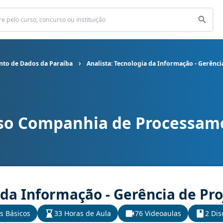
to de Dados da Paraíba
Analista: Tecnologia da Informação - Gerênci
rso Companhia de Processam
e Processamento de Dados da Paraíba cargo Analista: Tecnologia 
 da Informação - Gerência de Pro
s Básicos
33 Horas de Aula
76 Videoaulas
2 Dis