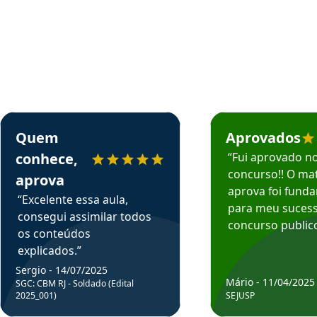
rsos em depoimento
Estudante Sergio recomenda o Aprova Concursos em depoimento
Estudante Mário reco
Quem
Aprovados
conhece,
“Fui aprovado n
concurso!! O mat
aprova
aprova foi fund
“Excelente essa aula,
para meu suces
consegui assimilar todos
concurso publico
os conteúdos
explicados.”
Sergio - 14/07/2025
Mário - 11/04/2025
SGC: CBM RJ - Soldado (Edital
2025_001)
SEJUSP