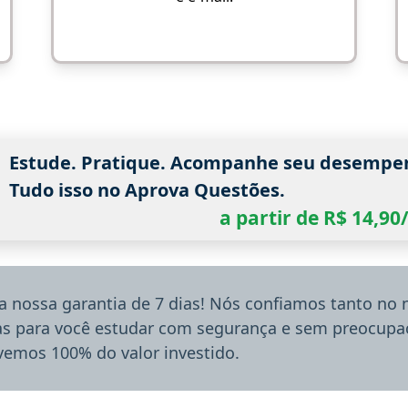
Estude. Pratique. Acompanhe seu desempe
Tudo isso no Aprova Questões.
a partir de R$ 14,9
a nossa garantia de 7 dias! Nós confiamos tanto no
ias para você estudar com segurança e sem preocupaç
lvemos 100% do valor investido.