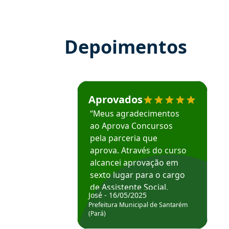
Depoimentos
Estudante José recomenda o Aprova Concu
Aprovados
“Meus agradecimentos
ao Aprova Concursos
pela parceria que
aprova. Através do curso
alcancei aprovação em
sexto lugar para o cargo
de Assistente Social.
José - 16/05/2025
Hoje estou atuando na
Prefeitura Municipal de Santarém
Prefeitura de Santarém.
(Pará)
Obrigado ao professores