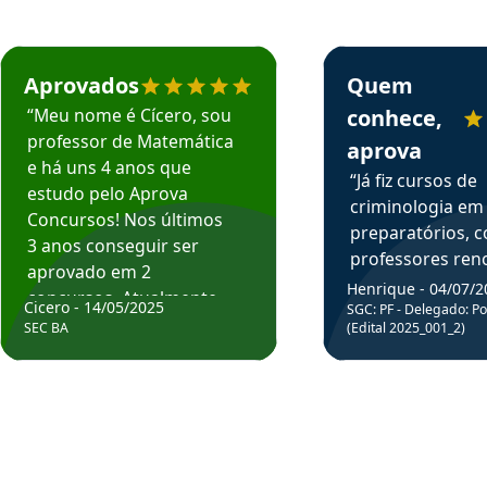
rsos em depoimento
Estudante Cicero recomenda o Aprova Concursos em depoimento
Estudante Henrique r
Aprovados
Quem
“Meu nome é Cícero, sou
conhece,
professor de Matemática
aprova
e há uns 4 anos que
“Já fiz cursos de
estudo pelo Aprova
criminologia em
Concursos! Nos últimos
preparatórios, 
3 anos conseguir ser
professores re
aprovado em 2
fiz curso em pós
Henrique - 04/07/2
concursos. Atualmente,
Cicero - 14/05/2025
graduação. Poré
SGC: PF - Delegado: Pol
estou atuando como
SEC BA
(Edital 2025_001_2)
Professor do Apr
professor de Matemática
sem dúvida, o m
do Estado da Bahia que
todos na discipl
fui aprovado estudando
Criminologia! Ex
com o Aprova.”
didática e objeti
Parabéns a todo