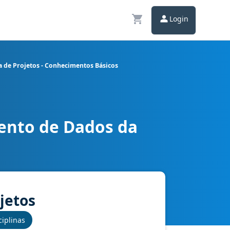
Login
a de Projetos - Conhecimentos Básicos
ento de Dados da
da Informação - Gerência de Projetos - Conhecimentos Básicos
jetos
ciplinas