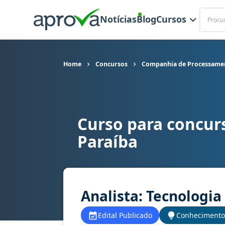
Buscar
Notícias
Blog
Cursos
Home
Concursos
Companhia de Processamen
Curso para concu
Curso para concurso CODATA (PB) - Companhia d
Paraíba
Analista: Tecnologia
Edital Publicado
Conhecimento