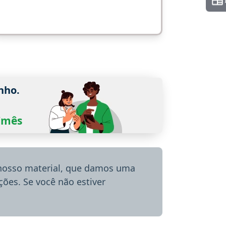
nho.
0/mês
 nosso material, que damos uma
ões. Se você não estiver