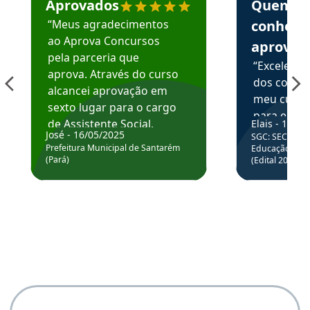
Aprovados
Quem
“Meus agradecimentos
conhece
ao Aprova Concursos
aprova
pela parceria que
“Excelente
aprova. Através do curso
dos conte
alcancei aprovação em
meu curso,
sexto lugar para o cargo
para enten
de Assistente Social.
Elais - 15/07
colocar em
José - 16/05/2025
SGC: SEC BA - 
Hoje estou atuando na
através da
Prefeitura Municipal de Santarém
Educação Básic
Prefeitura de Santarém.
(Pará)
(Edital 2025_0
de questõe
Obrigado ao professores
e ao APROVA!”