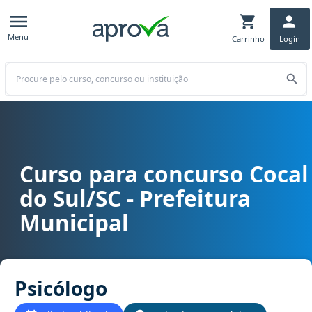
Menu
Carrinho
Login
Buscar
Curso para concurso Cocal
Curso para concurso Cocal do Sul/SC - Prefeitura Municipal cargo
do Sul/SC - Prefeitura
Municipal
Psicólogo