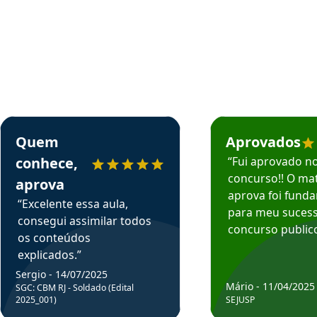
rsos em depoimento
Estudante Sergio recomenda o Aprova Concursos em depoimento
Estudante Mário reco
Quem
Aprovados
conhece,
“Fui aprovado n
concurso!! O mat
aprova
aprova foi fund
“Excelente essa aula,
para meu suces
consegui assimilar todos
concurso publico
os conteúdos
explicados.”
Sergio - 14/07/2025
Mário - 11/04/2025
SGC: CBM RJ - Soldado (Edital
2025_001)
SEJUSP