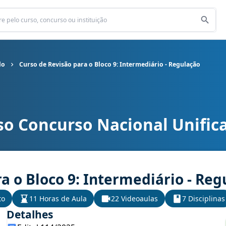
do
Curso de Revisão para o Bloco 9: Intermediário - Regulação
so Concurso Nacional Unific
ificado cargo Curso de Revisão para o Bloco 9: Intermediário - R
a o Bloco 9: Intermediário - Reg
to
11 Horas de Aula
22 Videoaulas
7 Disciplinas
Detalhes