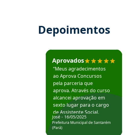
Depoimentos
Estudante José recomenda o Aprova Concu
Aprovados
“Meus agradecimentos
ao Aprova Concursos
pela parceria que
aprova. Através do curso
alcancei aprovação em
sexto lugar para o cargo
de Assistente Social.
José - 16/05/2025
Hoje estou atuando na
Prefeitura Municipal de Santarém
Prefeitura de Santarém.
(Pará)
Obrigado ao professores