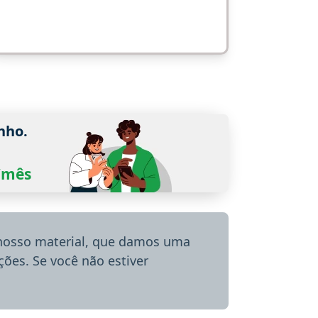
nho.
0/mês
 nosso material, que damos uma
ões. Se você não estiver