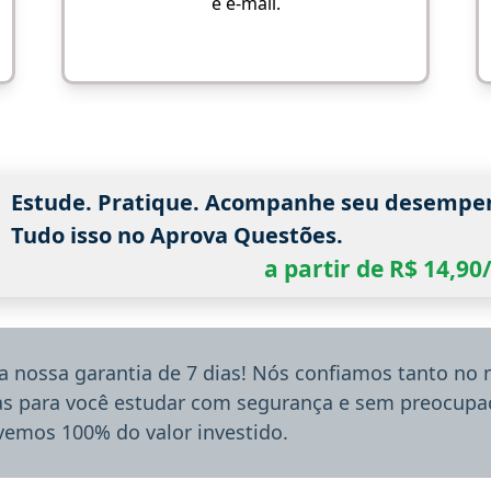
e e-mail.
Estude. Pratique. Acompanhe seu desempe
Tudo isso no Aprova Questões.
a partir de R$ 14,9
a nossa garantia de 7 dias! Nós confiamos tanto no
ias para você estudar com segurança e sem preocupaç
lvemos 100% do valor investido.