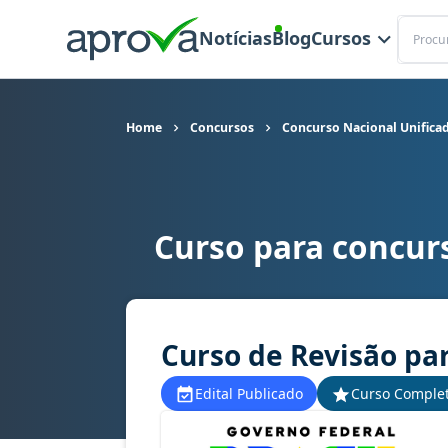
Buscar
Notícias
Blog
Cursos
Home
Concursos
Concurso Nacional Unifica
Curso para concur
Curso para concurso CNU - Concurso Nacional Un
Curso de Revisão par
Edital Publicado
Curso Comple