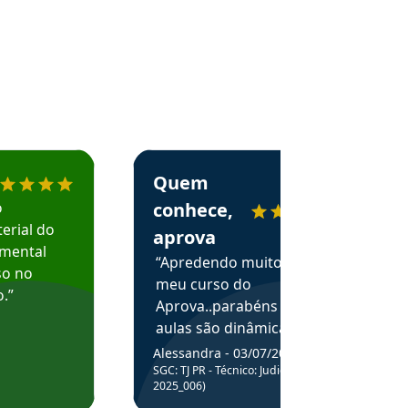
menda o Aprova Concursos em depoimento
Estudante Alessandra recomenda o Aprova 
Quem
o
conhece,
erial do
aprova
amental
“Apredendo muito no
so no
meu curso do
.”
Aprova..parabéns pelas
aulas são dinâmicas e
me ajudam a entender
Alessandra - 03/07/2025
melhor os assuntos.”
SGC: TJ PR - Técnico: Judiciário (Edital
2025_006)