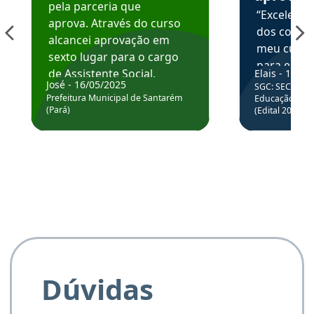
pela parceria que
“Excelente
aprova. Através do curso
dos conte
alcancei aprovação em
meu curso,
sexto lugar para o cargo
para enten
de Assistente Social.
Elais - 15/07
colocar em
José - 16/05/2025
SGC: SEC BA - 
Hoje estou atuando na
através da
Prefeitura Municipal de Santarém
Educação Básic
Prefeitura de Santarém.
(Pará)
(Edital 2025_0
de questõe
Obrigado ao professores
e ao APROVA!”
Dúvidas