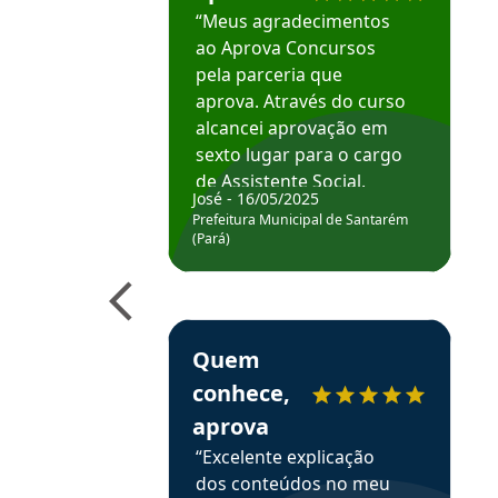
“Meus agradecimentos
ao Aprova Concursos
pela parceria que
aprova. Através do curso
alcancei aprovação em
sexto lugar para o cargo
de Assistente Social.
José - 16/05/2025
Hoje estou atuando na
Prefeitura Municipal de Santarém
Prefeitura de Santarém.
(Pará)
Obrigado ao professores
e ao APROVA!”
Estudante Elais recomenda o Aprova Concu
Quem
conhece,
aprova
“Excelente explicação
dos conteúdos no meu