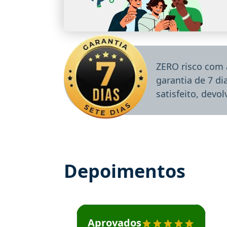
ZERO risco com 
garantia de 7 d
satisfeito, devo
Depoimentos
Estudante José recomenda o Aprova Concu
Aprovados