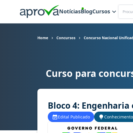
Buscar
Notícias
Blog
Cursos
Home
Concursos
Concurso Nacional Unifica
Curso para concur
Curso para concurso CNU - Concurso Nacional U
Bloco 4: Engenharia 
Edital Publicado
Conhecimento