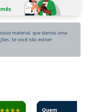
0/mês
 nosso material, que damos uma
ões. Se você não estiver
menda o Aprova Concursos em depoimento
Estudante Alessandra recomenda o Aprova 
Quem