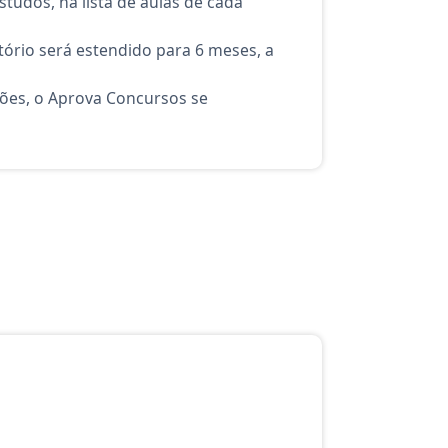
tudos, na lista de aulas de cada
ório será estendido para 6 meses, a
ções, o Aprova Concursos se
atuito do Aprova Concursos para o curso Bloco 4: Engenharia e Arq