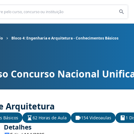
do
Bloco 4: Engenharia e Arquitetura - Conhecimentos Básicos
so Concurso Nacional Unific
nificado cargo Bloco 4: Engenharia e Arquitetura - Conhecimentos
e Arquitetura
s Básicos
62 Horas de Aula
154 Videoaulas
1 Di
Detalhes