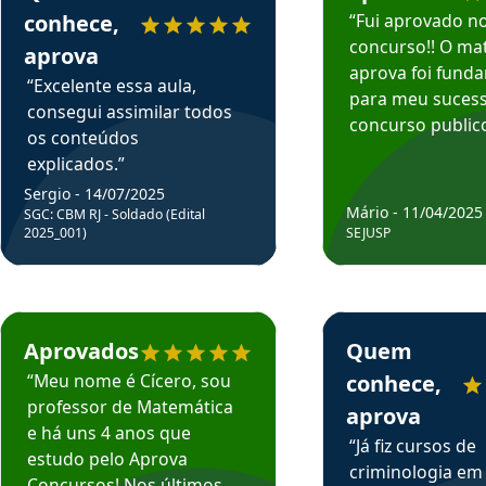
conhece,
“Fui aprovado n
concurso!! O mat
aprova
aprova foi fund
“Excelente essa aula,
para meu suces
consegui assimilar todos
concurso publico
os conteúdos
explicados.”
Sergio - 14/07/2025
Mário - 11/04/2025
SGC: CBM RJ - Soldado (Edital
2025_001)
SEJUSP
rsos em depoimento
Estudante Cicero recomenda o Aprova Concursos em depoimento
Estudante Henrique r
Aprovados
Quem
“Meu nome é Cícero, sou
conhece,
professor de Matemática
aprova
e há uns 4 anos que
“Já fiz cursos de
estudo pelo Aprova
criminologia em
Concursos! Nos últimos