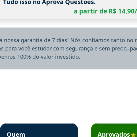
Tudo isso no Aprova Questões.
a partir de R$ 14,9
a nossa garantia de 7 dias! Nós confiamos tanto no
ias para você estudar com segurança e sem preocupaç
lvemos 100% do valor investido.
rsos em depoimento
Estudante Sergio recomenda o Aprova Concursos em depoimento
Estudante Mário reco
Quem
Aprovados