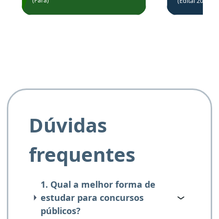
(Pará)
(Edital 2025_0
de questõe
Obrigado ao professores
e ao APROVA!”
Dúvidas
frequentes
1. Qual a melhor forma de
estudar para concursos
públicos?