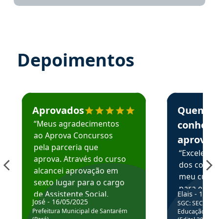
Depoimentos
Estudante José recomenda o Aprova Concursos em depoime
Estudante Elai
Aprovados
Quem
“Meus agradecimentos
conhece
ao Aprova Concursos
aprova
pela parceria que
“Excelente
aprova. Através do curso
dos conte
alcancei aprovação em
meu curso,
sexto lugar para o cargo
para enten
de Assistente Social.
Elais - 15/07
colocar em
José - 16/05/2025
SGC: SEC BA - 
Hoje estou atuando na
através da
Prefeitura Municipal de Santarém
Educação Básic
Prefeitura de Santarém.