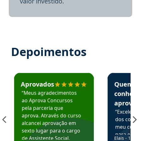
valor investido.
Depoimentos
Estudante José recomenda o Aprova Concursos em depoime
Estudante Elai
Aprovados
Quem
“Meus agradecimentos
conhece
ao Aprova Concursos
aprova
pela parceria que
“Excelente
aprova. Através do curso
dos conte
alcancei aprovação em
meu curso,
sexto lugar para o cargo
para enten
de Assistente Social.
Elais - 15/07