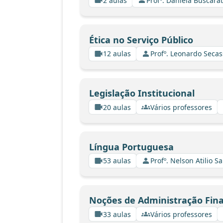
2 aulas
Profº. Daniela Buscarat
Ética no Serviço Público
12 aulas
Profº. Leonardo Secas
Legislação Institucional
20 aulas
Vários professores
Língua Portuguesa
53 aulas
Profº. Nelson Atilio Sa
Noções de Administração Fin
33 aulas
Vários professores