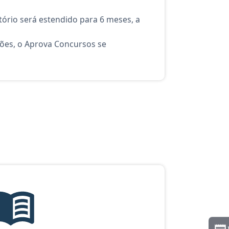
ório será estendido para 6 meses, a
ções, o Aprova Concursos se
urso Analista: Técnico - Engenharia Civil - Conhecimentos Básicos
Edital verticalizado, material gratuito do Aprova Concursos par