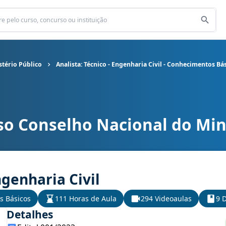
tério Público
Analista: Técnico - Engenharia Civil - Conhecimentos Bá
so Conselho Nacional do Mini
o Ministério Público cargo Analista: Técnico - Engenharia Civil -
ngenharia Civil
s Básicos
111 Horas de Aula
294 Videoaulas
9 D
Detalhes