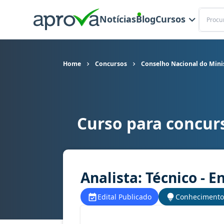
Buscar
Notícias
Blog
Cursos
Home
Concursos
Conselho Nacional do Minis
Curso para concur
Curso para concurso CNMP - Conselho Nacional d
Analista: Técnico - E
Edital Publicado
Conhecimento