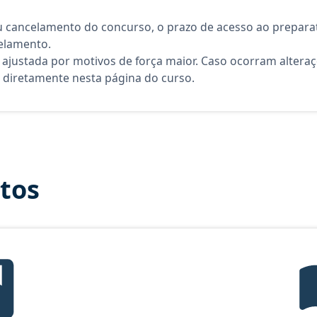
 cancelamento do concurso, o prazo de acesso ao preparat
elamento.
 ajustada por motivos de força maior. Caso ocorram altera
diretamente nesta página do curso.
itos
mas mais cobrados, material gratuito do Aprova Concursos para o c