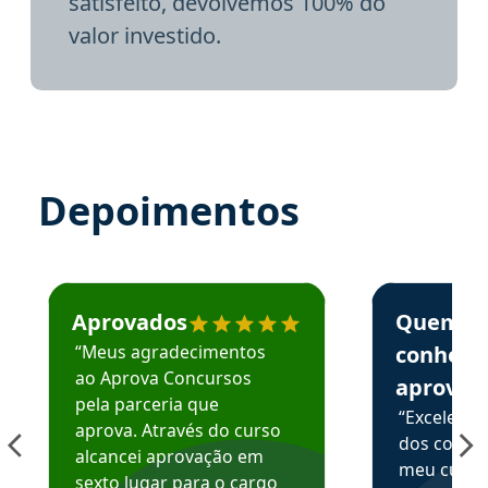
satisfeito, devolvemos 100% do
valor investido.
Depoimentos
Estudante José recomenda o Aprova Concursos em depoime
Estudante Elai
Aprovados
Quem
“Meus agradecimentos
conhece
ao Aprova Concursos
aprova
pela parceria que
“Excelente
aprova. Através do curso
dos conte
alcancei aprovação em
meu curso,
sexto lugar para o cargo