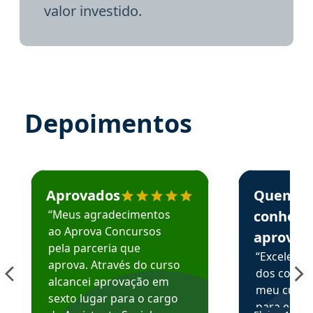
valor investido.
Depoimentos
Estudante José recomenda o Aprova Concursos em depoime
Estudante Elai
Aprovados
Quem
“Meus agradecimentos
conhece
ao Aprova Concursos
aprova
pela parceria que
“Excelente
aprova. Através do curso
dos conte
alcancei aprovação em
meu curso,
sexto lugar para o cargo
para enten