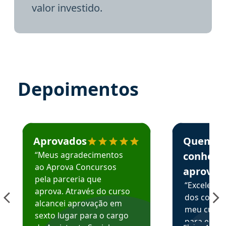
valor investido.
Depoimentos
Estudante José recomenda o Aprova Concursos em depoime
Estudante Elai
Aprovados
Quem
“Meus agradecimentos
conhece
ao Aprova Concursos
aprova
pela parceria que
“Excelente
aprova. Através do curso
dos conte
alcancei aprovação em
meu curso,
sexto lugar para o cargo
para enten