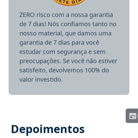
ZERO risco com a nossa garantia
de 7 dias! Nós confiamos tanto no
nosso material, que damos uma
garantia de 7 dias para você
estudar com segurança e sem
preocupações. Se você não estiver
satisfeito, devolvemos 100% do
valor investido.
Depoimentos