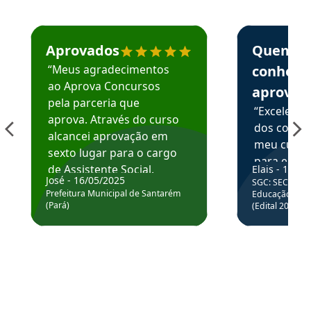
Estudante José recomenda o Aprova Concursos em depoime
Estudante Elai
Aprovados
Quem
“Meus agradecimentos
conhece
ao Aprova Concursos
aprova
pela parceria que
“Excelente
aprova. Através do curso
dos conte
alcancei aprovação em
meu curso,
sexto lugar para o cargo
para enten
de Assistente Social.
Elais - 15/07
colocar em
José - 16/05/2025
SGC: SEC BA - 
Hoje estou atuando na
através da
Prefeitura Municipal de Santarém
Educação Básic
Prefeitura de Santarém.
(Pará)
(Edital 2025_0
de questõe
Obrigado ao professores
e ao APROVA!”