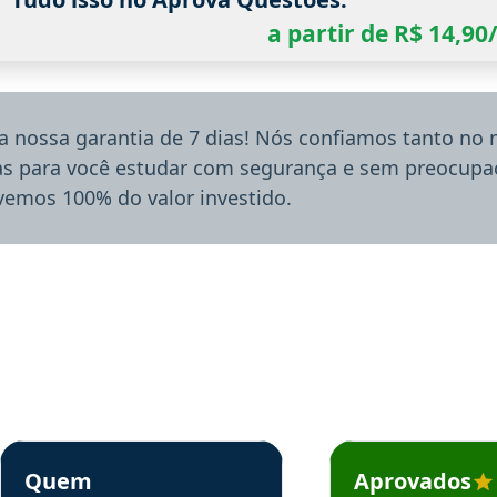
a partir de R$ 14,9
a nossa garantia de 7 dias! Nós confiamos tanto no
ias para você estudar com segurança e sem preocupaç
lvemos 100% do valor investido.
rsos em depoimento
Estudante Sergio recomenda o Aprova Concursos em depoimento
Estudante Mário reco
Quem
Aprovados