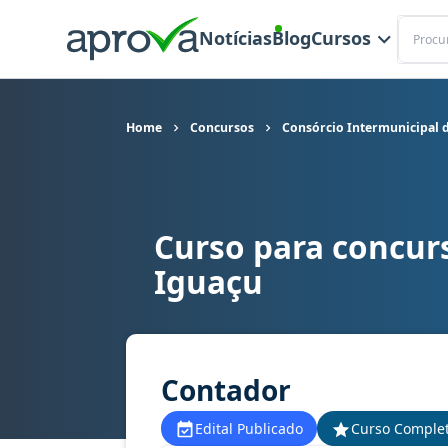
Buscar
Notícias
Blog
Cursos
Home
Concursos
Consórcio Intermunicipal 
Curso para concur
Curso para concurso CISVALI (PR) - Consórcio I
Iguaçu
Contador
Edital Publicado
Curso Comple