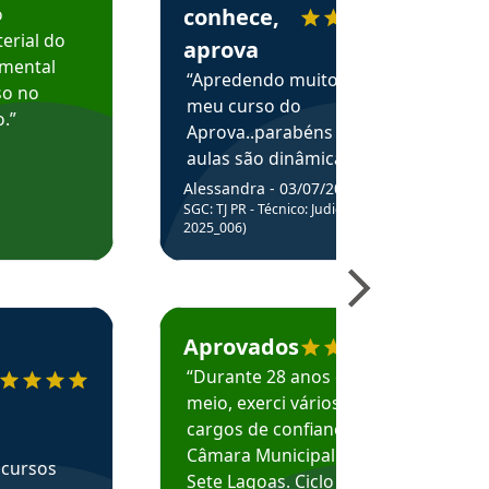
o
conhece,
erial do
aprova
amental
“Apredendo muito no
so no
meu curso do
.”
Aprova..parabéns pelas
aulas são dinâmicas e
me ajudam a entender
Alessandra - 03/07/2025
melhor os assuntos.”
SGC: TJ PR - Técnico: Judiciário (Edital
2025_006)
ecomenda o Aprova Concursos em depoimento
Estudante Caio recomenda o Aprova Concur
Aprovados
“Durante 28 anos e
meio, exerci vários
cargos de confiança na
Câmara Municipal de
 cursos
Sete Lagoas. Ciclo