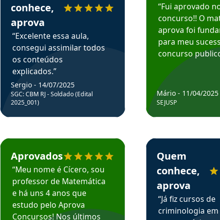
conhece,
“Fui aprovado n
concurso!! O mat
aprova
aprova foi fund
“Excelente essa aula,
para meu suces
consegui assimilar todos
concurso publico
os conteúdos
explicados.”
Sergio - 14/07/2025
Mário - 11/04/2025
SGC: CBM RJ - Soldado (Edital
2025_001)
SEJUSP
rsos em depoimento
Estudante Cicero recomenda o Aprova Concursos em depoimento
Estudante Henrique r
Aprovados
Quem
“Meu nome é Cícero, sou
conhece,
professor de Matemática
aprova
e há uns 4 anos que
“Já fiz cursos de
estudo pelo Aprova
criminologia em
Concursos! Nos últimos