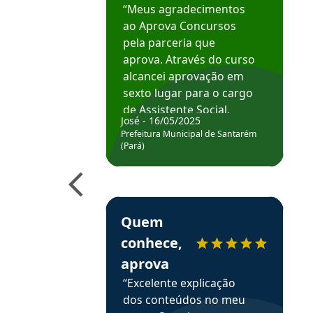
“Meus agradecimentos
ao Aprova Concursos
pela parceria que
aprova. Através do curso
alcancei aprovação em
sexto lugar para o cargo
de Assistente Social.
José - 16/05/2025
Hoje estou atuando na
Prefeitura Municipal de Santarém
Prefeitura de Santarém.
(Pará)
Obrigado ao professores
e ao APROVA!”
Estudante Elais recomenda o Aprova Concu
Quem
conhece,
aprova
“Excelente explicação
dos conteúdos no meu