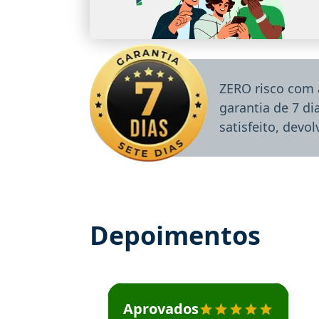
ZERO risco com 
garantia de 7 d
satisfeito, devo
Depoimentos
Estudante José recomenda o Aprova Concu
Aprovados