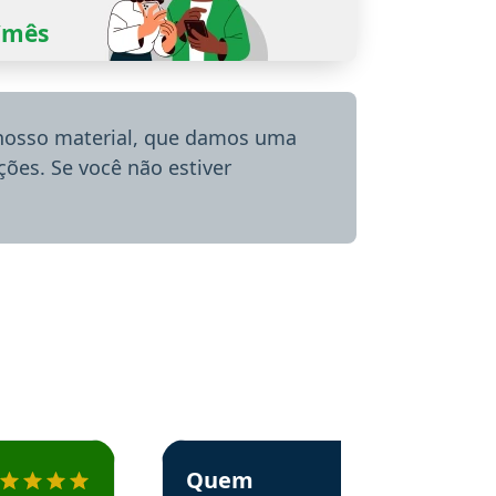
0/mês
 nosso material, que damos uma
ões. Se você não estiver
menda o Aprova Concursos em depoimento
Estudante Alessandra recomenda o Aprova 
Quem