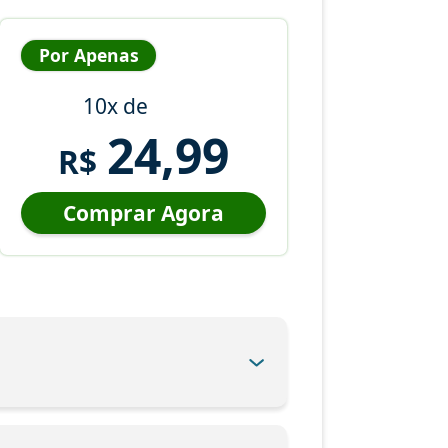
Por Apenas
10x de
24,99
R$
Comprar Agora