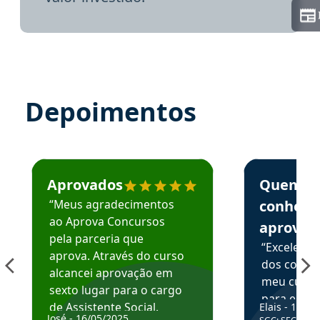
Depoimentos
Estudante José recomenda o Aprova Concursos em depoime
Estudante Elai
Aprovados
Quem
“Meus agradecimentos
conhece
ao Aprova Concursos
aprova
pela parceria que
“Excelente
aprova. Através do curso
dos conte
alcancei aprovação em
meu curso,
sexto lugar para o cargo
para enten
de Assistente Social.
Elais - 15/07
colocar em
José - 16/05/2025