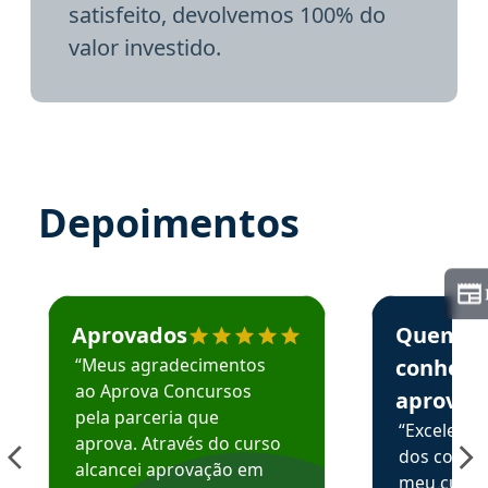
satisfeito, devolvemos 100% do
valor investido.
Depoimentos
Estudante José recomenda o Aprova Concursos em depoime
Estudante Elai
Aprovados
Quem
“Meus agradecimentos
conhece
ao Aprova Concursos
aprova
pela parceria que
“Excelente
aprova. Através do curso
dos conte
alcancei aprovação em
meu curso,