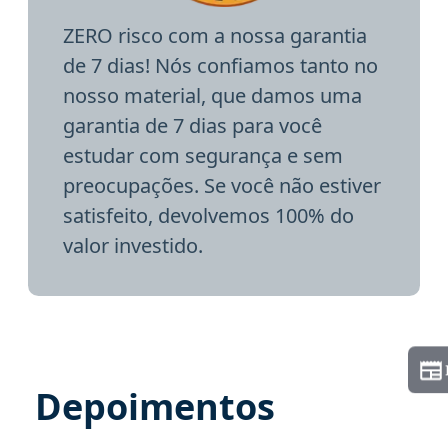
ZERO risco com a nossa garantia
de 7 dias! Nós confiamos tanto no
nosso material, que damos uma
garantia de 7 dias para você
estudar com segurança e sem
preocupações. Se você não estiver
satisfeito, devolvemos 100% do
valor investido.
Depoimentos