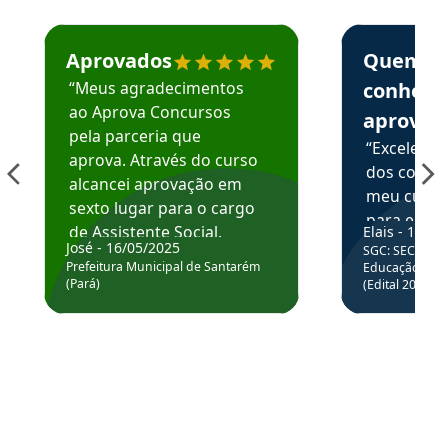
Estudante José recomenda o Aprova Concursos em depoime
Estudante Elai
Aprovados
Quem
“Meus agradecimentos
conhece
ao Aprova Concursos
aprova
pela parceria que
“Excelente
aprova. Através do curso
dos conte
alcancei aprovação em
meu curso,
sexto lugar para o cargo
para enten
de Assistente Social.
Elais - 15/07
colocar em
José - 16/05/2025
SGC: SEC BA - 
Hoje estou atuando na
através da
Prefeitura Municipal de Santarém
Educação Básic
Prefeitura de Santarém.
(Pará)
(Edital 2025_0
de questõe
Obrigado ao professores
e ao APROVA!”