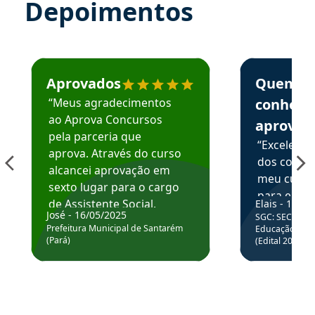
Depoimentos
Estudante José recomenda o Aprova Concursos em depoime
Estudante Elai
Aprovados
Quem
“Meus agradecimentos
conhece
ao Aprova Concursos
aprova
pela parceria que
“Excelente
aprova. Através do curso
dos conte
alcancei aprovação em
meu curso,
sexto lugar para o cargo
para enten
de Assistente Social.
Elais - 15/07
colocar em
José - 16/05/2025
SGC: SEC BA - 
Hoje estou atuando na
através da
Prefeitura Municipal de Santarém
Educação Básic
Prefeitura de Santarém.
(Pará)
(Edital 2025_0
de questõe
Obrigado ao professores
e ao APROVA!”