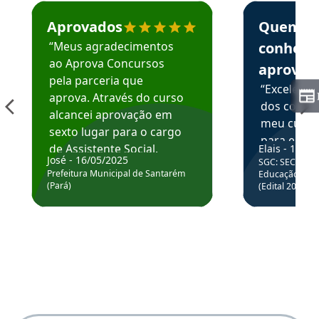
Estudante José recomenda o Aprova Concursos em depoime
Estudante Elai
Aprovados
Quem
“Meus agradecimentos
conhece
ao Aprova Concursos
aprova
pela parceria que
“Excelente
aprova. Através do curso
dos conte
alcancei aprovação em
meu curso,
sexto lugar para o cargo
para enten
de Assistente Social.
Elais - 15/07
colocar em
José - 16/05/2025
SGC: SEC BA - 
Hoje estou atuando na
através da
Prefeitura Municipal de Santarém
Educação Básic
Prefeitura de Santarém.
(Pará)
(Edital 2025_0
de questõe
Obrigado ao professores
e ao APROVA!”