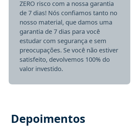
ZERO risco com a nossa garantia
de 7 dias! Nós confiamos tanto no
nosso material, que damos uma
garantia de 7 dias para você
estudar com segurança e sem
preocupações. Se você não estiver
satisfeito, devolvemos 100% do
valor investido.
Depoimentos