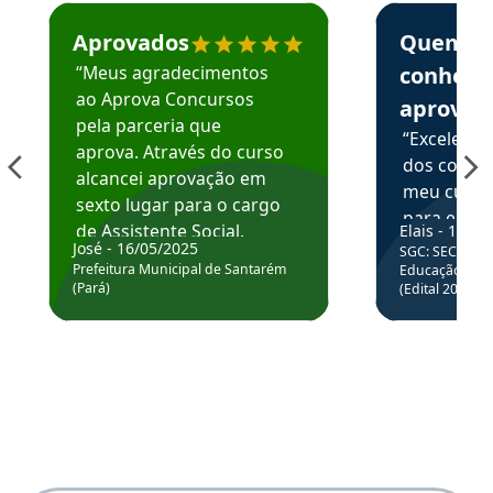
Estudante José recomenda o Aprova Concursos em depoime
Estudante Elai
Aprovados
Quem
“Meus agradecimentos
conhece
ao Aprova Concursos
aprova
pela parceria que
“Excelente
aprova. Através do curso
dos conte
alcancei aprovação em
meu curso,
sexto lugar para o cargo
para enten
de Assistente Social.
Elais - 15/07
colocar em
José - 16/05/2025
SGC: SEC BA - 
Hoje estou atuando na
através da
Prefeitura Municipal de Santarém
Educação Básic
Prefeitura de Santarém.
(Pará)
(Edital 2025_0
de questõe
Obrigado ao professores
e ao APROVA!”