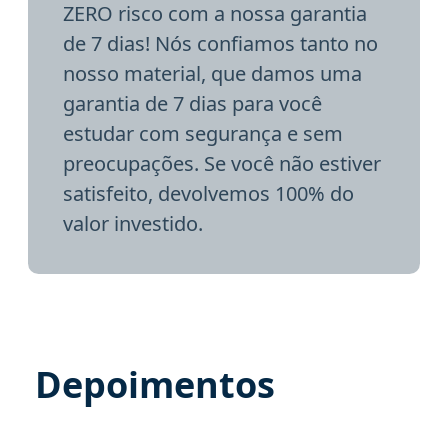
ZERO risco com a nossa garantia
de 7 dias! Nós confiamos tanto no
nosso material, que damos uma
garantia de 7 dias para você
estudar com segurança e sem
preocupações. Se você não estiver
satisfeito, devolvemos 100% do
valor investido.
Depoimentos