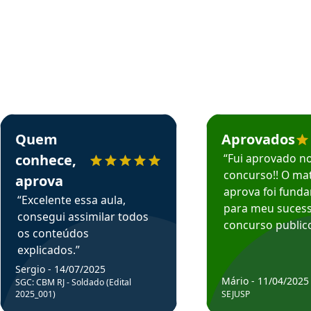
rsos em depoimento
Estudante Sergio recomenda o Aprova Concursos em depoimento
Estudante Mário reco
Quem
Aprovados
conhece,
“Fui aprovado n
concurso!! O mat
aprova
aprova foi fund
“Excelente essa aula,
para meu suces
consegui assimilar todos
concurso publico
os conteúdos
explicados.”
Sergio - 14/07/2025
Mário - 11/04/2025
SGC: CBM RJ - Soldado (Edital
2025_001)
SEJUSP