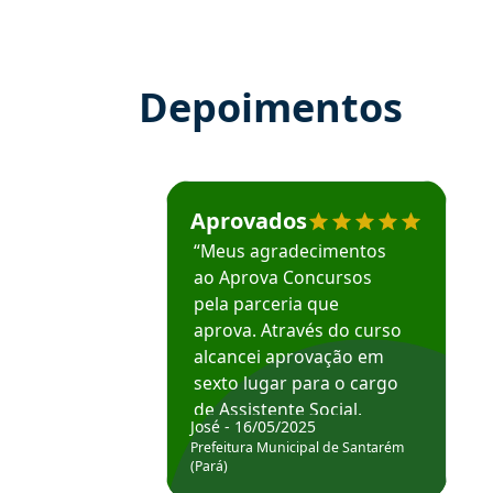
Depoimentos
Estudante José recomenda o Aprova Concu
Aprovados
“Meus agradecimentos
ao Aprova Concursos
pela parceria que
aprova. Através do curso
alcancei aprovação em
sexto lugar para o cargo
de Assistente Social.
José - 16/05/2025
Hoje estou atuando na
Prefeitura Municipal de Santarém
Prefeitura de Santarém.
(Pará)
Obrigado ao professores