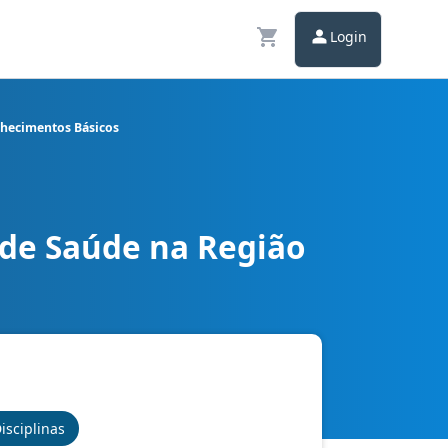
Login
onhecimentos Básicos
 de Saúde na Região
ssistente Social - Conhecimentos Básicos
isciplinas