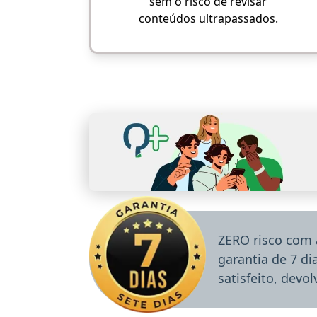
sem o risco de revisar
conteúdos ultrapassados.
ZERO risco com 
garantia de 7 d
satisfeito, devo