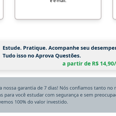
e e-mail.
Estude. Pratique. Acompanhe seu desempe
Tudo isso no Aprova Questões.
a partir de R$ 14,9
a nossa garantia de 7 dias! Nós confiamos tanto no
ias para você estudar com segurança e sem preocupaç
lvemos 100% do valor investido.