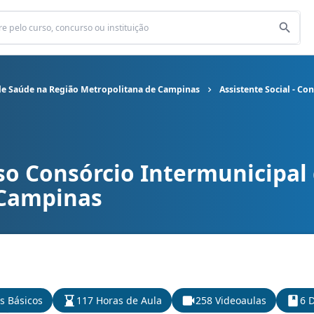
de Saúde na Região Metropolitana de Campinas
Assistente Social - C
so Consórcio Intermunicipal
rmunicipal de Saúde na Região Metropolitana de Campinas cargo A
 Campinas
s Básicos
117 Horas de Aula
258 Videoaulas
6 D