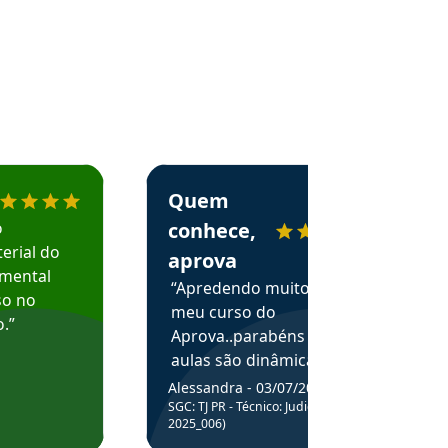
menda o Aprova Concursos em depoimento
Estudante Alessandra recomenda o Aprova 
Quem
o
conhece,
erial do
aprova
amental
“Apredendo muito no
so no
meu curso do
.”
Aprova..parabéns pelas
aulas são dinâmicas e
me ajudam a entender
Alessandra - 03/07/2025
melhor os assuntos.”
SGC: TJ PR - Técnico: Judiciário (Edital
2025_006)