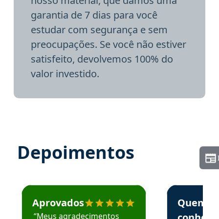
nosso material, que damos uma
garantia de 7 dias para você
estudar com segurança e sem
preocupações. Se você não estiver
satisfeito, devolvemos 100% do
valor investido.
Depoimentos
Estudante José recomenda o Aprova Concursos em depoime
Estudante Elai
Aprovados
Quem
“Meus agradecimentos
conhece