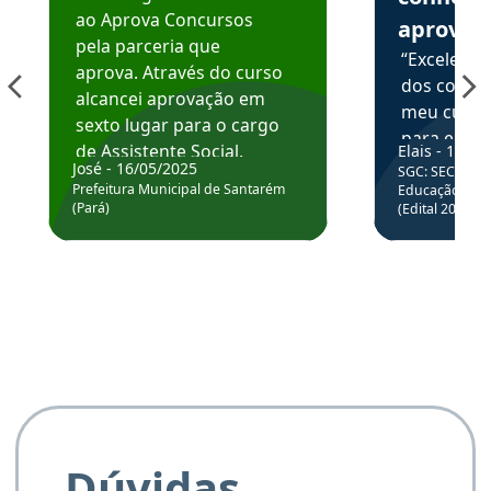
ao Aprova Concursos
aprova
pela parceria que
“Excelente
aprova. Através do curso
dos conte
alcancei aprovação em
meu curso,
sexto lugar para o cargo
para enten
de Assistente Social.
Elais - 15/07
colocar em
José - 16/05/2025
SGC: SEC BA - 
Hoje estou atuando na
através da
Prefeitura Municipal de Santarém
Educação Básic
Prefeitura de Santarém.
(Pará)
(Edital 2025_0
de questõe
Obrigado ao professores
e ao APROVA!”
Dúvidas