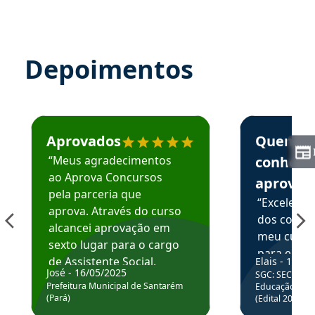
Depoimentos
Estudante José recomenda o Aprova Concursos em depoime
Estudante Elai
Aprovados
Quem
“Meus agradecimentos
conhece
ao Aprova Concursos
aprova
pela parceria que
“Excelente
aprova. Através do curso
dos conte
alcancei aprovação em
meu curso,
sexto lugar para o cargo
para enten
de Assistente Social.
Elais - 15/07
colocar em
José - 16/05/2025
SGC: SEC BA - 
Hoje estou atuando na
através da
Prefeitura Municipal de Santarém
Educação Básic
Prefeitura de Santarém.
(Pará)
(Edital 2025_0
de questõe
Obrigado ao professores