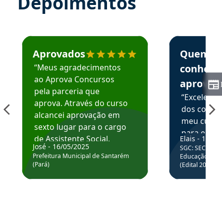
Depoimentos
Estudante José recomenda o Aprova Concursos em depoime
Estudante Elai
Aprovados
Quem
“Meus agradecimentos
conhece
ao Aprova Concursos
aprova
pela parceria que
“Excelente
aprova. Através do curso
dos conte
alcancei aprovação em
meu curso,
sexto lugar para o cargo
para enten
de Assistente Social.
Elais - 15/07
colocar em
José - 16/05/2025
SGC: SEC BA - 
Hoje estou atuando na
através da
Prefeitura Municipal de Santarém
Educação Básic
Prefeitura de Santarém.
(Pará)
(Edital 2025_0
de questõe
Obrigado ao professores
e ao APROVA!”