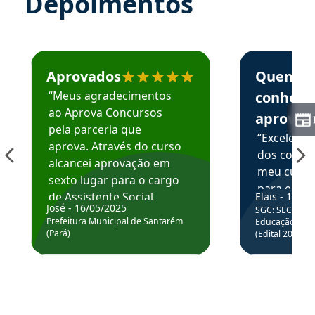
Depoimentos
Estudante José recomenda o Aprova Concursos em depoime
Estudante Elai
Aprovados
Quem
“Meus agradecimentos
conhece
ao Aprova Concursos
aprova
pela parceria que
“Excelente
aprova. Através do curso
dos conte
alcancei aprovação em
meu curso,
sexto lugar para o cargo
para enten
de Assistente Social.
Elais - 15/07
colocar em
José - 16/05/2025
SGC: SEC BA - 
Hoje estou atuando na
através da
Prefeitura Municipal de Santarém
Educação Básic
Prefeitura de Santarém.
(Pará)
(Edital 2025_0
de questõe
Obrigado ao professores
e ao APROVA!”