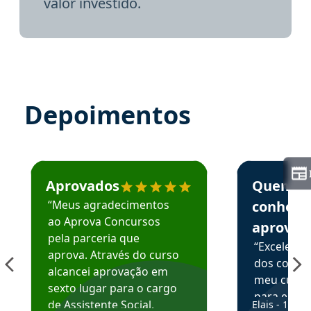
valor investido.
Depoimentos
Estudante José recomenda o Aprova Concursos em depoime
Estudante Elai
Aprovados
Quem
“Meus agradecimentos
conhece
ao Aprova Concursos
aprova
pela parceria que
“Excelente
aprova. Através do curso
dos conte
alcancei aprovação em
meu curso,
sexto lugar para o cargo
para enten
de Assistente Social.
Elais - 15/07