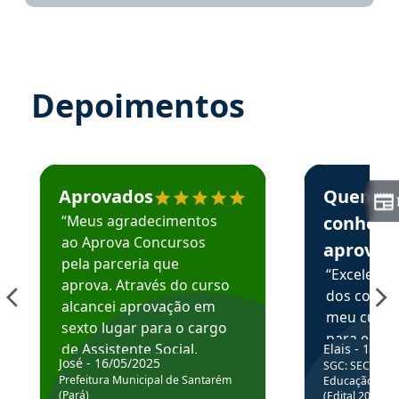
Depoimentos
Estudante José recomenda o Aprova Concursos em depoime
Estudante Elai
Aprovados
Quem
“Meus agradecimentos
conhece
ao Aprova Concursos
aprova
pela parceria que
“Excelente
aprova. Através do curso
dos conte
alcancei aprovação em
meu curso,
sexto lugar para o cargo
para enten
de Assistente Social.
Elais - 15/07
colocar em
José - 16/05/2025
SGC: SEC BA - 
Hoje estou atuando na
através da
Prefeitura Municipal de Santarém
Educação Básic
Prefeitura de Santarém.
(Pará)
(Edital 2025_0