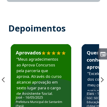
Depoimentos
Estudante José recomenda o Aprova Concursos em depoime
Estudante Elai
Aprovados
Quem
“Meus agradecimentos
conhece
ao Aprova Concursos
aprova
pela parceria que
“Excelente
aprova. Através do curso
dos conte
alcancei aprovação em
meu curso,
sexto lugar para o cargo
para enten
de Assistente Social.
Elais - 15/07
colocar em
José - 16/05/2025
SGC: SEC BA - 
Hoje estou atuando na
através da
Prefeitura Municipal de Santarém
Educação Básic
Prefeitura de Santarém.
(Pará)
(Edital 2025_0