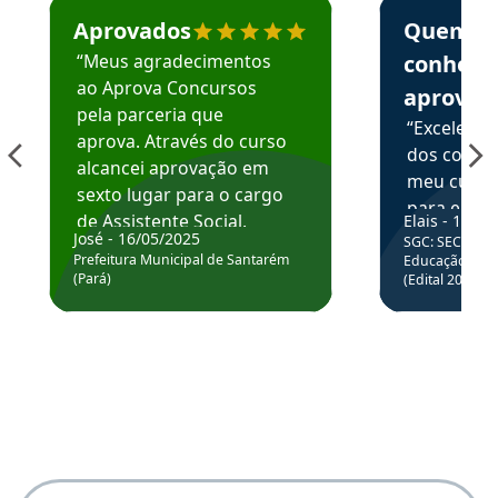
Estudante José recomenda o Aprova Concursos em depoime
Estudante Elai
Aprovados
Quem
“Meus agradecimentos
conhece
ao Aprova Concursos
aprova
pela parceria que
“Excelente
aprova. Através do curso
dos conte
alcancei aprovação em
meu curso,
sexto lugar para o cargo
para enten
de Assistente Social.
Elais - 15/07
colocar em
José - 16/05/2025
SGC: SEC BA - 
Hoje estou atuando na
através da
Prefeitura Municipal de Santarém
Educação Básic
Prefeitura de Santarém.
(Pará)
(Edital 2025_0
de questõe
Obrigado ao professores
e ao APROVA!”