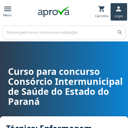
Menu
Carrinho
Login
Buscar
Curso para concurso
Curso para concurso CISA/AMERIOS 12ª R.S - Consórcio Intermuni
Consórcio Intermunicipal
de Saúde do Estado do
Paraná