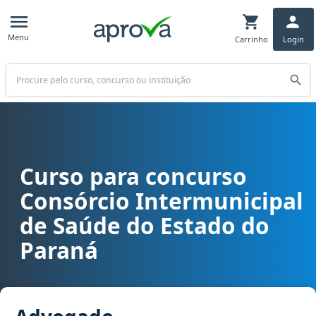
Menu
Carrinho
Login
Buscar
Curso para concurso
Curso para concurso CISA/AMERIOS 12ª R.S - Consórcio Intermuni
Consórcio Intermunicipal
de Saúde do Estado do
Paraná