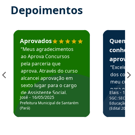
Depoimentos
Estudante José recomenda o Aprova Concursos em depoime
Estudante Elai
Aprovados
Quem
“Meus agradecimentos
conhece
ao Aprova Concursos
aprova
pela parceria que
“Excelente
aprova. Através do curso
dos conte
alcancei aprovação em
meu curso,
sexto lugar para o cargo
para enten
de Assistente Social.
Elais - 15/07
colocar em
José - 16/05/2025
SGC: SEC BA - 
Hoje estou atuando na
através da
Prefeitura Municipal de Santarém
Educação Básic
Prefeitura de Santarém.
(Pará)
(Edital 2025_0
de questõe
Obrigado ao professores
e ao APROVA!”