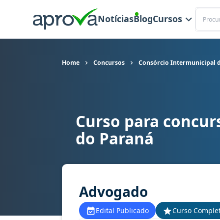
Buscar
Notícias
Blog
Cursos
Home
Concursos
Consórcio Intermunicipal 
Curso para concur
Curso para concurso CIS AMUNPAR (PR) - Consó
do Paraná
Advogado
Edital Publicado
Curso Comple