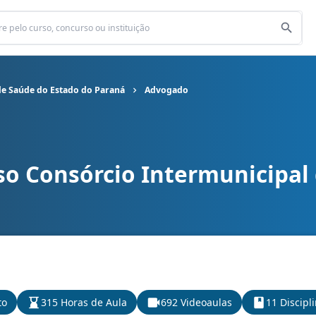
de Saúde do Estado do Paraná
Advogado
so Consórcio Intermunicipal
rcio Intermunicipal de Saúde do Estado do Paraná cargo Advogado
to
315 Horas de Aula
692 Videoaulas
11 Discipl