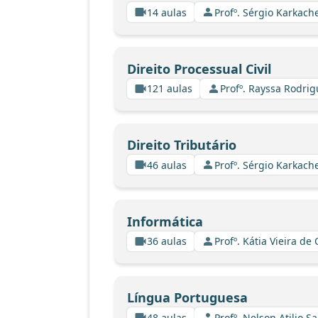
14 aulas
Profº. Sérgio Karkach
Direito Processual Civil
121 aulas
Profº. Rayssa Rodri
Direito Tributário
46 aulas
Profº. Sérgio Karkach
Informática
36 aulas
Profº. Kátia Vieira de
Língua Portuguesa
48 aulas
Profº. Nelson Atilio Sa