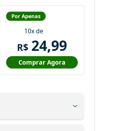
Por Apenas
10x de
24,99
R$
Comprar Agora