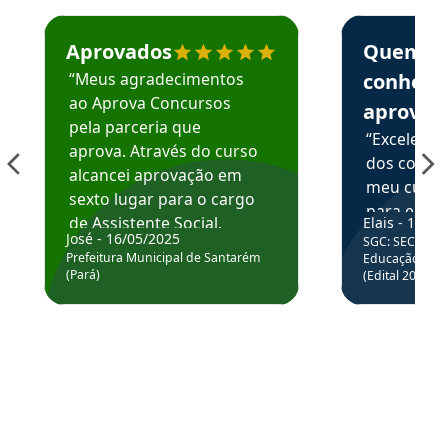
Estudante José recomenda o Aprova Concursos em depoime
Estudante Elai
Aprovados
Quem
“Meus agradecimentos
conhece
ao Aprova Concursos
aprova
pela parceria que
“Excelente
aprova. Através do curso
dos conte
alcancei aprovação em
meu curso,
sexto lugar para o cargo
para enten
de Assistente Social.
Elais - 15/07
colocar em
José - 16/05/2025
SGC: SEC BA - 
Hoje estou atuando na
através da
Prefeitura Municipal de Santarém
Educação Básic
Prefeitura de Santarém.
(Pará)
(Edital 2025_0
de questõe
Obrigado ao professores
e ao APROVA!”