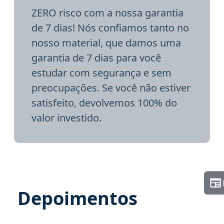
ZERO risco com a nossa garantia
de 7 dias! Nós confiamos tanto no
nosso material, que damos uma
garantia de 7 dias para você
estudar com segurança e sem
preocupações. Se você não estiver
satisfeito, devolvemos 100% do
valor investido.
Depoimentos