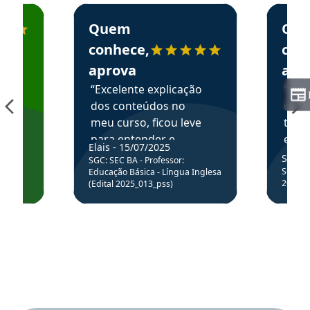
o Aprova Concursos em depoimento
Estudante Elais recomenda o Aprova Concursos e
Estudant
Quem
Qu
os
conhece,
con
aprova
apr
“Excelente explicação
“Exce
rso
dos conteúdos no
cons
m
meu curso, ficou leve
todo
rgo
para entender e
expli
Elais - 15/07/2025
colocar em prática
Sergio
SGC: SEC BA - Professor:
a
através da resolução
tarém
SGC: CB
Educação Básica - Língua Inglesa
m.
2025_0
(Edital 2025_013_pss)
de questões.”
res