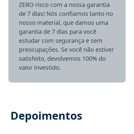
ZERO risco com a nossa garantia
de 7 dias! Nós confiamos tanto no
nosso material, que damos uma
garantia de 7 dias para você
estudar com segurança e sem
preocupações. Se você não estiver
satisfeito, devolvemos 100% do
valor investido.
Depoimentos