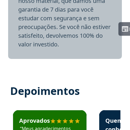
nosso material, que damos uma
garantia de 7 dias para você
estudar com segurança e sem
preocupações. Se você não estiver
satisfeito, devolvemos 100% do
valor investido.
Depoimentos
Estudante José recomenda o Aprova Concursos em depoime
Estudante Elai
Aprovados
Quem
“Meus agradecimentos
conhece