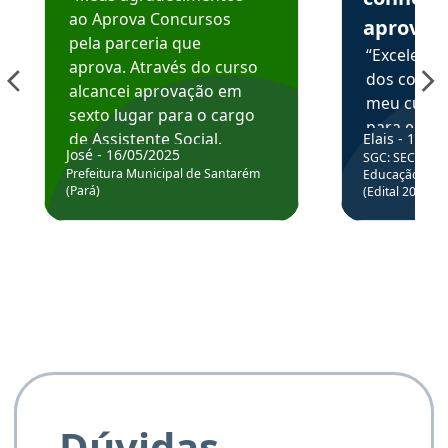
ao Aprova Concursos
aprova
pela parceria que
“Excelente
aprova. Através do curso
dos conte
alcancei aprovação em
meu curso,
sexto lugar para o cargo
para enten
de Assistente Social.
Elais - 15/07
colocar em
José - 16/05/2025
SGC: SEC BA - 
Hoje estou atuando na
através da
Prefeitura Municipal de Santarém
Educação Básic
Prefeitura de Santarém.
(Pará)
(Edital 2025_0
de questõe
Obrigado ao professores
e ao APROVA!”
Dúvidas