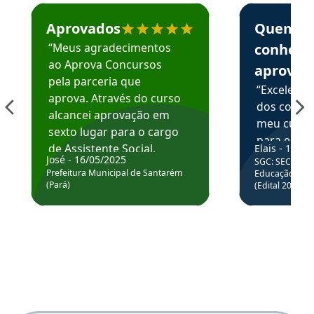
Estudante José recomenda o Aprova Concursos em depoime
Estudante Elai
Aprovados
Quem
“Meus agradecimentos
conhece
ao Aprova Concursos
aprova
pela parceria que
“Excelente
aprova. Através do curso
dos conte
alcancei aprovação em
meu curso,
sexto lugar para o cargo
para enten
de Assistente Social.
Elais - 15/07
colocar em
José - 16/05/2025
SGC: SEC BA - 
Hoje estou atuando na
através da
Prefeitura Municipal de Santarém
Educação Básic
Prefeitura de Santarém.
(Pará)
(Edital 2025_0
de questõe
Obrigado ao professores
e ao APROVA!”