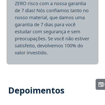
ZERO risco com a nossa garantia
de 7 dias! Nós confiamos tanto no
nosso material, que damos uma
garantia de 7 dias para você
estudar com segurança e sem
preocupações. Se você não estiver
satisfeito, devolvemos 100% do
valor investido.
Depoimentos