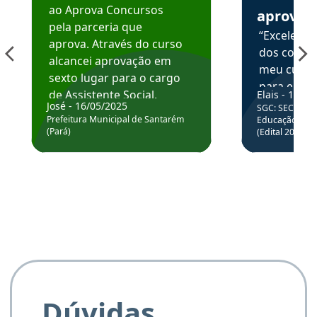
ao Aprova Concursos
aprova
pela parceria que
“Excelente
aprova. Através do curso
dos conte
alcancei aprovação em
meu curso,
sexto lugar para o cargo
para enten
de Assistente Social.
Elais - 15/07
colocar em
José - 16/05/2025
SGC: SEC BA - 
Hoje estou atuando na
através da
Prefeitura Municipal de Santarém
Educação Básic
Prefeitura de Santarém.
(Pará)
(Edital 2025_0
de questõe
Obrigado ao professores
e ao APROVA!”
Dúvidas