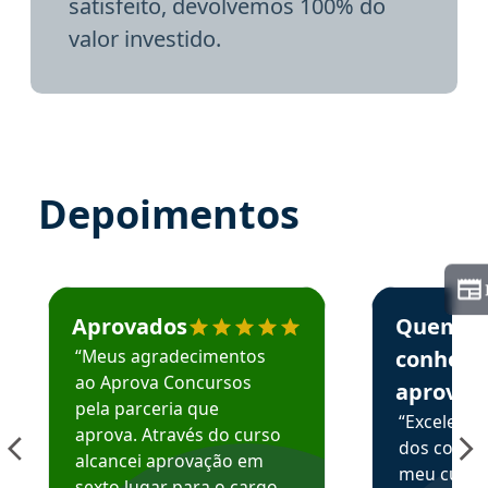
satisfeito, devolvemos 100% do
valor investido.
Depoimentos
Estudante José recomenda o Aprova Concursos em depoime
Estudante Elai
Aprovados
Quem
“Meus agradecimentos
conhece
ao Aprova Concursos
aprova
pela parceria que
“Excelente
aprova. Através do curso
dos conte
alcancei aprovação em
meu curso,
sexto lugar para o cargo