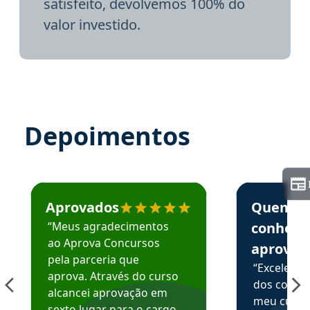
satisfeito, devolvemos 100% do
valor investido.
Depoimentos
Estudante José recomenda o Aprova Concursos em depoime
Estudante Elai
Aprovados
Quem
“Meus agradecimentos
conhece
ao Aprova Concursos
aprova
pela parceria que
“Excelente
aprova. Através do curso
dos conte
alcancei aprovação em
meu curso,
sexto lugar para o cargo