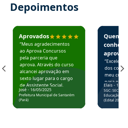
Depoimentos
Estudante José recomenda o Aprova Concursos em depoime
Estudante Elai
Aprovados
Quem
“Meus agradecimentos
conhece
ao Aprova Concursos
aprova
pela parceria que
“Excelente
aprova. Através do curso
dos conte
alcancei aprovação em
meu curso,
sexto lugar para o cargo
para enten
de Assistente Social.
Elais - 15/07
colocar em
José - 16/05/2025
SGC: SEC BA - 
Hoje estou atuando na
através da
Prefeitura Municipal de Santarém
Educação Básic
Prefeitura de Santarém.
(Pará)
(Edital 2025_0
de questõe
Obrigado ao professores
e ao APROVA!”