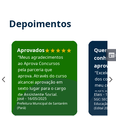
Depoimentos
Estudante José recomenda o Aprova Concursos em depoime
Estudante Elai
Aprovados
Quem
“Meus agradecimentos
conhece
ao Aprova Concursos
aprova
pela parceria que
“Excelente
aprova. Através do curso
dos conte
alcancei aprovação em
meu curso,
sexto lugar para o cargo
para enten
de Assistente Social.
Elais - 15/07
colocar em
José - 16/05/2025
SGC: SEC BA - 
Hoje estou atuando na
através da
Prefeitura Municipal de Santarém
Educação Básic
Prefeitura de Santarém.
(Pará)
(Edital 2025_0
de questõe
Obrigado ao professores