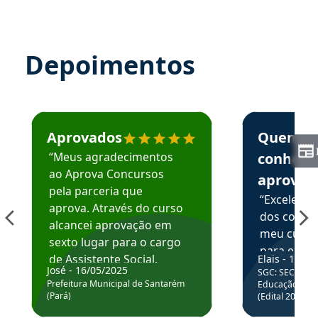
Depoimentos
Estudante José recomenda o Aprova Concursos em depoime
Estudante Elai
Aprovados
Quem
“Meus agradecimentos
conhece
ao Aprova Concursos
aprova
pela parceria que
“Excelente
aprova. Através do curso
dos conte
alcancei aprovação em
meu curso,
sexto lugar para o cargo
para enten
de Assistente Social.
Elais - 15/07
colocar em
José - 16/05/2025
SGC: SEC BA - 
Hoje estou atuando na
através da
Prefeitura Municipal de Santarém
Educação Básic
Prefeitura de Santarém.
(Pará)
(Edital 2025_0
de questõe
Obrigado ao professores